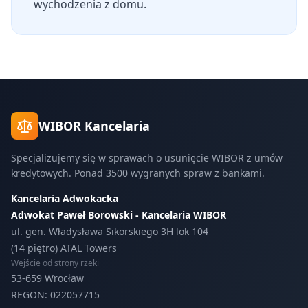
wychodzenia z domu.
WIBOR Kancelaria
Specjalizujemy się w sprawach o usunięcie WIBOR z umów
kredytowych. Ponad 3500 wygranych spraw z bankami.
Kancelaria Adwokacka
Adwokat Paweł Borowski - Kancelaria WIBOR
ul. gen. Władysława Sikorskiego 3H lok 104
(14 piętro) ATAL Towers
Wejście od strony rzeki
53-659 Wrocław
REGON: 022057715