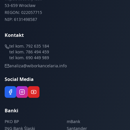
53-659 Wrocław
REGON: 022057715
NIP: 6131498587
Kontakt
tel kom. 792 635 184
tel kom. 786 494 459
tel kom. 690 449 989
analiza@wiborkancelaria.info
Social Media
Banki
PKO BP
mBank
ING Bank Śląski
Santander