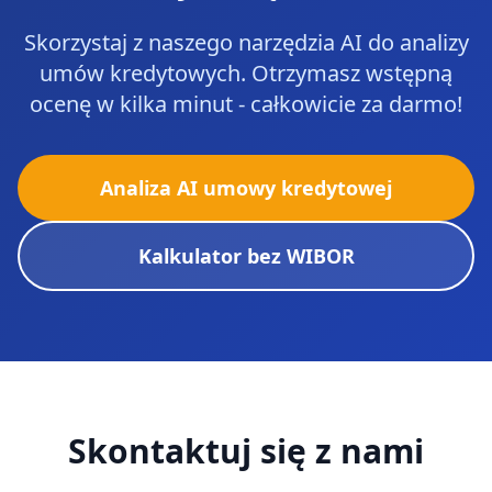
Skorzystaj z naszego narzędzia AI do analizy
umów kredytowych. Otrzymasz wstępną
ocenę w kilka minut - całkowicie za darmo!
Analiza AI umowy kredytowej
Kalkulator bez WIBOR
Skontaktuj się z nami