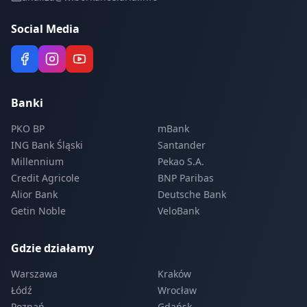
Social Media
Banki
PKO BP
mBank
ING Bank Śląski
Santander
Millennium
Pekao S.A.
Credit Agricole
BNP Paribas
Alior Bank
Deutsche Bank
Getin Noble
VeloBank
Gdzie działamy
Warszawa
Kraków
Łódź
Wrocław
Poznań
Gdańsk