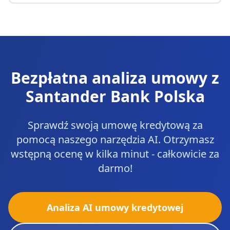
Bezpłatna analiza umowy z
Santander Bank Polska
Sprawdź swoją umowę kredytową za
pomocą naszego narzędzia AI. Otrzymasz
wstępną ocenę w kilka minut - całkowicie za
darmo!
Analiza AI umowy kredytowej