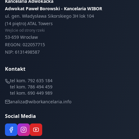
Kancelaria Adwokacka
Adwokat Paweł Borowski - Kancelaria WIBOR
ul. gen. Władysława Sikorskiego 3H lok 104
(14 piętro) ATAL Towers
Wejście od strony rzeki
53-659 Wrocław
REGON: 022057715
NIP: 6131498587
Kontakt
tel kom. 792 635 184
tel kom. 786 494 459
tel kom. 690 449 989
analiza@wiborkancelaria.info
Social Media