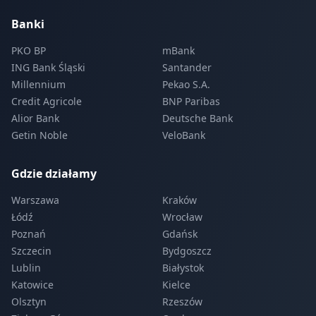
Banki
PKO BP
mBank
ING Bank Śląski
Santander
Millennium
Pekao S.A.
Credit Agricole
BNP Paribas
Alior Bank
Deutsche Bank
Getin Noble
VeloBank
Gdzie działamy
Warszawa
Kraków
Łódź
Wrocław
Poznań
Gdańsk
Szczecin
Bydgoszcz
Lublin
Białystok
Katowice
Kielce
Olsztyn
Rzeszów