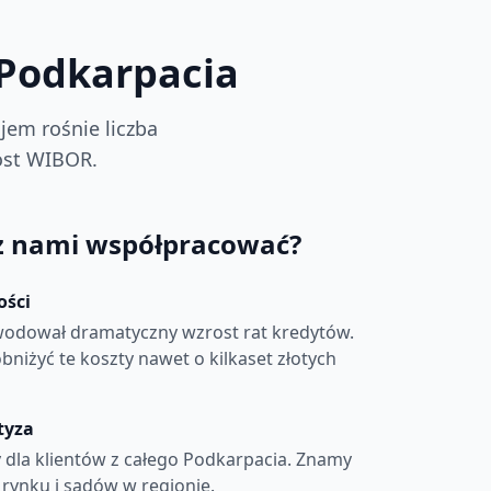
 Podkarpacia
jem rośnie liczba
ost WIBOR.
z nami współpracować?
ości
odował dramatyczny wzrost rat kredytów.
iżyć te koszty nawet o kilkaset złotych
tyza
dla klientów z całego Podkarpacia. Znamy
 rynku i sądów w regionie.