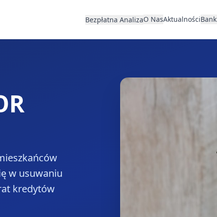
O Nas
Aktualności
Bank
Bezpłatna Analiza
OR
 mieszkańców
się w usuwaniu
rat kredytów