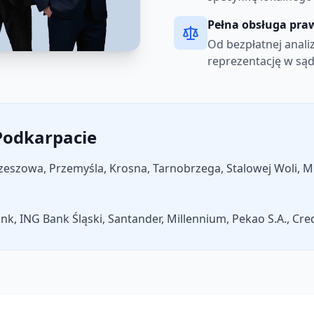
Pełna obsługa pr
Od bezpłatnej anal
reprezentację w są
Podkarpacie
zowa, Przemyśla, Krosna, Tarnobrzega, Stalowej Woli, Mi
k, ING Bank Śląski, Santander, Millennium, Pekao S.A., Cre