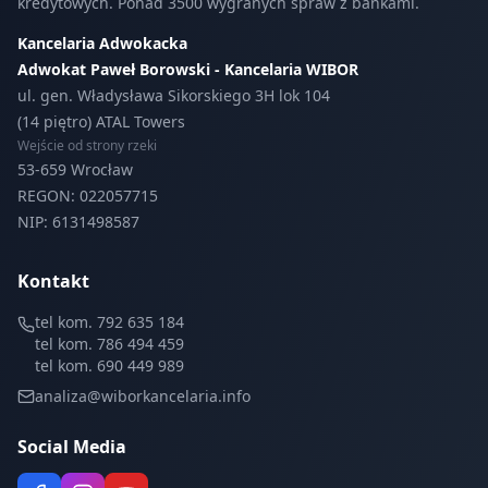
kredytowych. Ponad 3500 wygranych spraw z bankami.
Kancelaria Adwokacka
Adwokat Paweł Borowski - Kancelaria WIBOR
ul. gen. Władysława Sikorskiego 3H lok 104
(14 piętro) ATAL Towers
Wejście od strony rzeki
53-659 Wrocław
REGON: 022057715
NIP: 6131498587
Kontakt
tel kom. 792 635 184
tel kom. 786 494 459
tel kom. 690 449 989
analiza@wiborkancelaria.info
Social Media