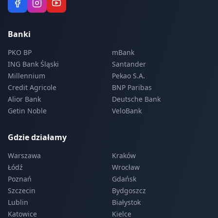
Banki
PKO BP
mBank
ING Bank Śląski
Santander
Millennium
Pekao S.A.
Credit Agricole
BNP Paribas
Alior Bank
Deutsche Bank
Getin Noble
VeloBank
Gdzie działamy
Warszawa
Kraków
Łódź
Wrocław
Poznań
Gdańsk
Szczecin
Bydgoszcz
Lublin
Białystok
Katowice
Kielce