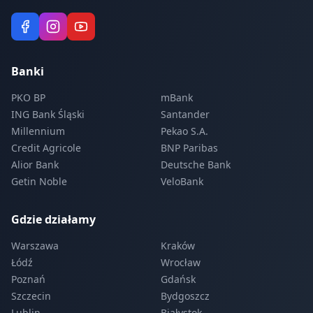
Banki
PKO BP
mBank
ING Bank Śląski
Santander
Millennium
Pekao S.A.
Credit Agricole
BNP Paribas
Alior Bank
Deutsche Bank
Getin Noble
VeloBank
Gdzie działamy
Warszawa
Kraków
Łódź
Wrocław
Poznań
Gdańsk
Szczecin
Bydgoszcz
Lublin
Białystok