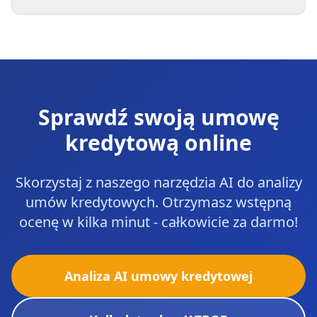
Sprawdź swoją umowę
kredytową online
Skorzystaj z naszego narzędzia AI do analizy
umów kredytowych. Otrzymasz wstępną
ocenę w kilka minut - całkowicie za darmo!
Analiza AI umowy kredytowej