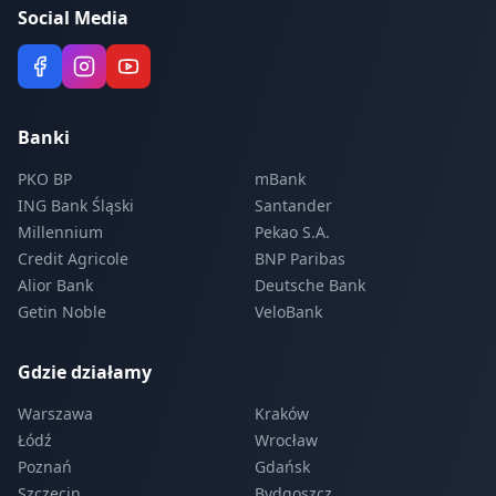
Social Media
Banki
PKO BP
mBank
ING Bank Śląski
Santander
Millennium
Pekao S.A.
Credit Agricole
BNP Paribas
Alior Bank
Deutsche Bank
Getin Noble
VeloBank
Gdzie działamy
Warszawa
Kraków
Łódź
Wrocław
Poznań
Gdańsk
Szczecin
Bydgoszcz