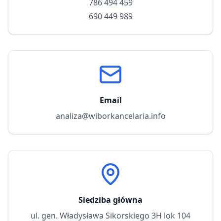
786 494 459
690 449 989
Email
analiza@wiborkancelaria.info
Siedziba główna
ul. gen. Władysława Sikorskiego 3H lok 104